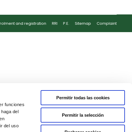
rolment and registration
RRI
P.E.
Sitemap
Complaint
Permitir todas las cookies
er funciones
 haga del
Permitir la selección
den
r del uso