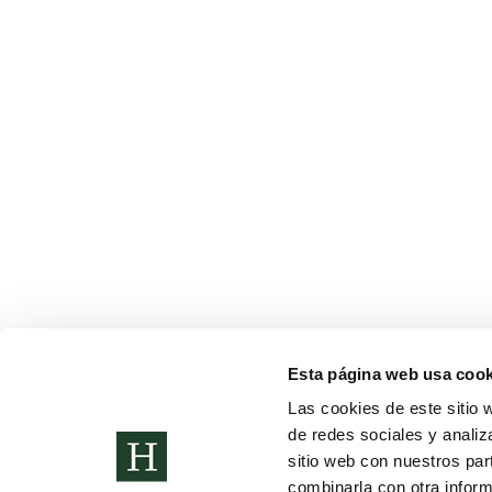
Esta página web usa cook
FELIZ NAVIDAD
Las cookies de este sitio 
de redes sociales y analiz
Noticias
Por
Alberto Sánchez
13 de diciembre de 2022
sitio web con nuestros par
Feliz Navidad
combinarla con otra inform