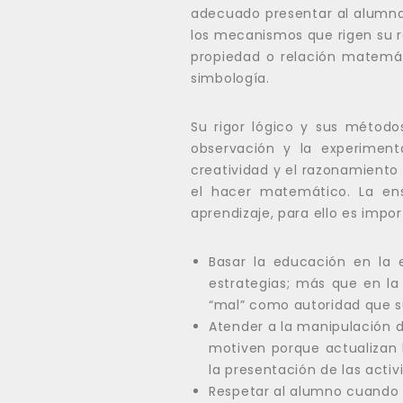
adecuado presentar al alumna
los mecanismos que rigen su 
propiedad o relación matemá
simbología.
Su rigor lógico y sus método
observación y la experimenta
creatividad y el razonamiento 
el hacer matemático. La en
aprendizaje, para ello es impor
Basar la educación en la 
estrategias; más que en la 
“mal” como autoridad que su
Atender a la manipulación 
motiven porque actualizan l
la presentación de las acti
Respetar al alumno cuando v