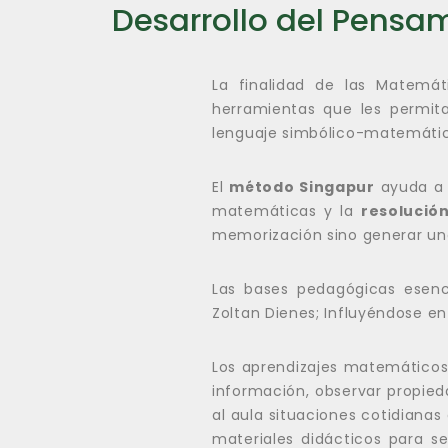
Desarrollo del Pens
La finalidad de las Matemá
herramientas que les permit
lenguaje simbólico-matemáti
El
método Singapur
ayuda a l
matemáticas y la
resolució
memorización sino generar un
Las bases pedagógicas esenc
Zoltan Dienes; Influyéndose en
Los aprendizajes matemáticos
información, observar propieda
al aula situaciones cotidiana
materiales didácticos para 