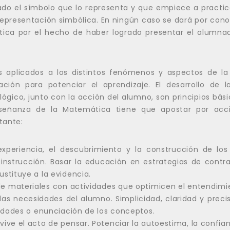
do el símbolo que lo representa y que empiece a practica
representación simbólica. En ningún caso se dará por con
tica por el hecho de haber logrado presentar el alumna
s aplicados a los distintos fenómenos y aspectos de la 
ción para potenciar el aprendizaje. El desarrollo de la 
lógico, junto con la acción del alumno, son principios bás
señanza de la Matemática tiene que apostar por acci
tante:
experiencia, el descubrimiento y la construcción de lo
instrucción. Basar la educación en estrategias de contra
stituye a la evidencia.
de materiales con actividades que optimicen el entendimi
as necesidades del alumno. Simplicidad, claridad y precis
vidades o enunciación de los conceptos.
ive el acto de pensar. Potenciar la autoestima, la confianz