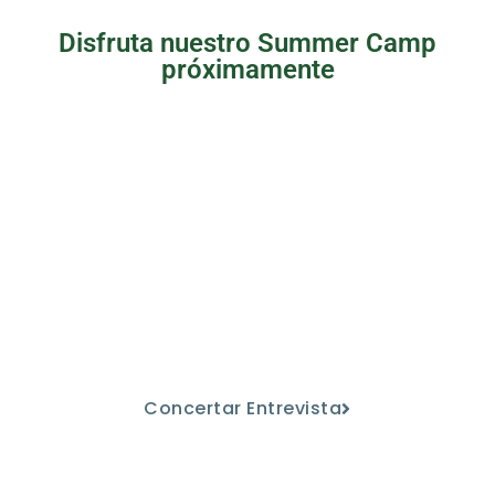
Disfruta nuestro Summer Camp
próximamente
Ven a conocernos
Descubre nuestro proyecto educativo
de la mano de nuestro personal
docente.
Concertar Entrevista