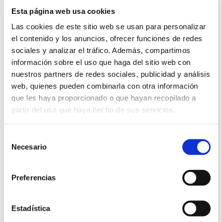
CAMPUS DEPORTIVO
Esta página web usa cookies
Las cookies de este sitio web se usan para personalizar
el contenido y los anuncios, ofrecer funciones de redes
¡Bienvenido al Campus deportivo Humanitas!
sociales y analizar el tráfico. Además, compartimos
Si tienes entre 6 y 16 años de edad y quieres disfrutar
información sobre el uso que haga del sitio web con
a la vez que perfeccionas y mejoras tus habilidades
nuestros partners de redes sociales, publicidad y análisis
en baloncesto/ gimnasia rítmica, este es tu
web, quienes pueden combinarla con otra información
Campamento
que les haya proporcionado o que hayan recopilado a
¡Apúntate!
partir del uso que haya hecho de sus servicios.
Selección
Necesario
de
Edad
consentimiento
De 6 a 16 años.
Preferencias
Horario
Estadística