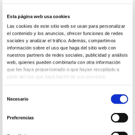
ESO
Esta página web usa cookies
En esta etapa, en la que los alumnos comienzan a
demandar un mayor grado de libertad y de
Las cookies de este sitio web se usan para personalizar
autonomía frente a los adultos, es esencial
el contenido y los anuncios, ofrecer funciones de redes
educarles también en el sentido de la
sociales y analizar el tráfico. Además, compartimos
responsabilidad y de la autodisciplina.
información sobre el uso que haga del sitio web con
nuestros partners de redes sociales, publicidad y análisis
Leer más
web, quienes pueden combinarla con otra información
que les haya proporcionado o que hayan recopilado a
partir del uso que haya hecho de sus servicios.
Selección
Necesario
de
consentimiento
Preferencias