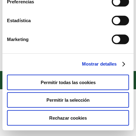
Preferencias
Estadística
FELIZ NAVIDAD
Noticias
Por
Alberto Sánchez
13 de diciembre de 2022
Marketing
Feliz Navidad
Mostrar detalles
Copyright © 2022. Todos los derechos reservados
Permitir todas las cookies
Textos legales
Permitir la selección
Rechazar cookies