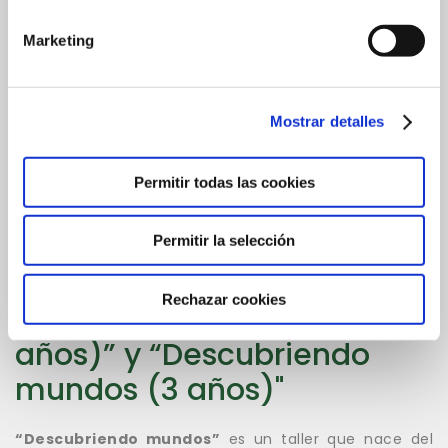
permite aprender con los otros.
Marketing
En
HBS INFANTIL
, nos gusta contar con la implicación
de las familias. El trabajo por Proyectos hace que
nuestras familias se sientan partícipes del Proyecto,
Mostrar detalles
ofreciéndoles desde el aula muchas y variadas
formas de implicación.
Permitir todas las cookies
Desarrollo de la
Permitir la selección
creatividad: Proyecto
Rechazar cookies
“Descubriendo me (2
años)” y “Descubriendo
mundos (3 años)"
“
Descubriendo
mundos
”
es un taller que nace del