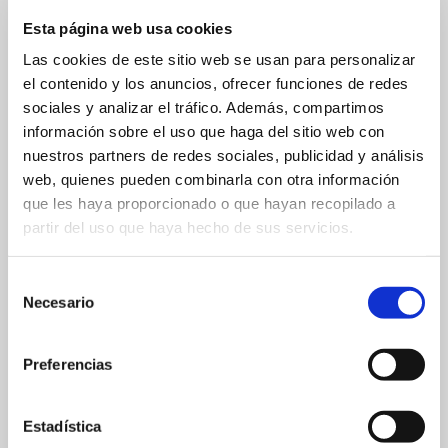
Proyectos
Esta página web usa cookies
Las cookies de este sitio web se usan para personalizar
En
HBS INFANTIL
abordamos los aprendizajes desde
el contenido y los anuncios, ofrecer funciones de redes
PBL (Project-based learning)
Aprendizaje Basado en
Proyectos
, ya que esta metodología recoge de
sociales y analizar el tráfico. Además, compartimos
manera efectiva los principios educativos del Colegio,
información sobre el uso que haga del sitio web con
con especial énfasis durante toda la etapa de
nuestros partners de redes sociales, publicidad y análisis
Educación Infantil:
web, quienes pueden combinarla con otra información
que les haya proporcionado o que hayan recopilado a
partir del uso que haya hecho de sus servicios.
Aprender no es solo almacenar información, hay
que reaccionarla e interiorizarla. “Aprender a
aprender”.
Selección
El aprendizaje es experiencia.
Necesario
de
Equivocarse es el camino para descubrir la vía
consentimiento
correcta. El error tiene un papel fundamental en el
Preferencias
aprendizaje.
Esta forma de trabajo favorece la individualidad,
respeta el ritmo de aprendizaje, ayuda a conectar los
Estadística
nuevos aprendizajes con sus conocimientos previos y