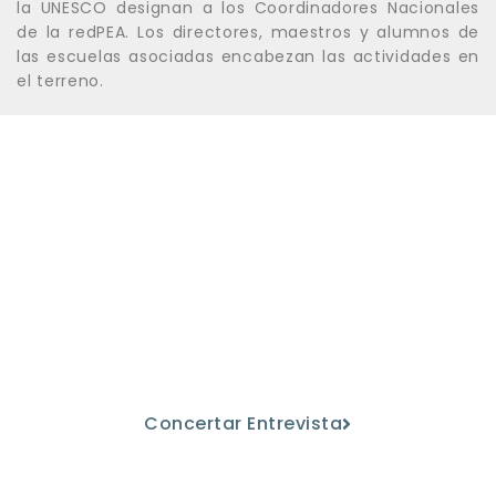
la UNESCO designan a los Coordinadores Nacionales
de la redPEA. Los directores, maestros y alumnos de
las escuelas asociadas encabezan las actividades en
el terreno.
Ven a conocernos
Descubre nuestro proyecto educativo
de la mano de nuestro personal
docente.
Concertar Entrevista