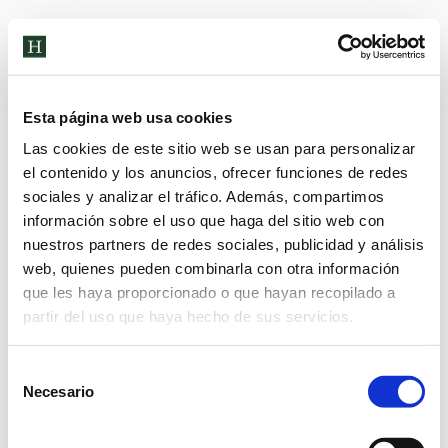
Archivos de etiqueta:
documento
Esta página web usa cookies
Las cookies de este sitio web se usan para personalizar
el contenido y los anuncios, ofrecer funciones de redes
sociales y analizar el tráfico. Además, compartimos
información sobre el uso que haga del sitio web con
nuestros partners de redes sociales, publicidad y análisis
web, quienes pueden combinarla con otra información
que les haya proporcionado o que hayan recopilado a
partir del uso que haya hecho de sus servicios.
Selección
Necesario
de
consentimiento
ADMISIÓN NUEVOS ALUMNOS 23-24