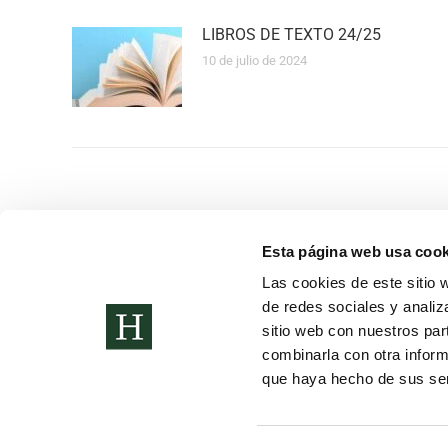
LIBROS DE TEXTO 24/25
10 de julio de 2024
Esta página web usa cook
Etapas Educativa
Las cookies de este sitio 
de redes sociales y analiz
Proyecto Educati
sitio web con nuestros par
Servicios Compl
combinarla con otra inform
Compromiso de E
que haya hecho de sus ser