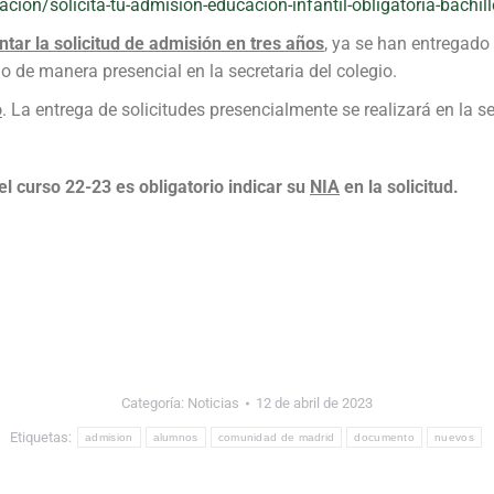
on/solicita-tu-admision-educacion-infantil-obligatoria-bachill
ar la solicitud
de admisión en tres años
, ya se han entregado
o de manera presencial en la secretaria del colegio.
o
. La entrega de solicitudes presencialmente se realizará en la s
l curso 22-23 es obligatorio indicar su
NIA
en la solicitud.
.
Categoría:
Noticias
12 de abril de 2023
Etiquetas:
admision
alumnos
comunidad de madrid
documento
nuevos