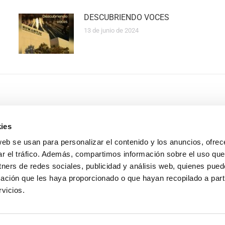
DESCUBRIENDO VOCES
13 de junio de 2024
ies
s
web se usan para personalizar el contenido y los anuncios, ofrec
Actualidad
+34 910
ar el tráfico. Además, compartimos información sobre el uso que
vo
Conócenos
info@hu
tners de redes sociales, publicidad y análisis web, quienes pue
ementarios
ación que les haya proporcionado o que hayan recopilado a parti
Acceso familias
xcelencia
vicios.