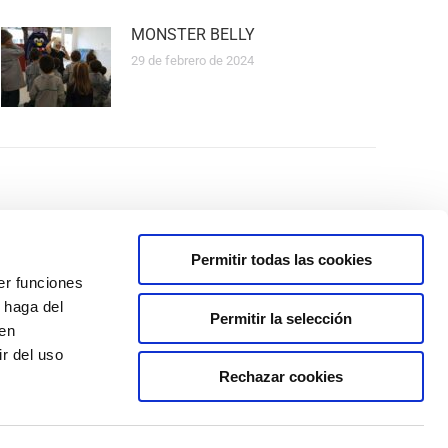
MONSTER BELLY
29 de febrero de 2024
Permitir todas las cookies
Centro gestionado por:
er funciones
 00 19 08
 haga del
Permitir la selección
manitastorrejon.com
den
r del uso
Rechazar cookies