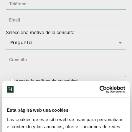
Selecciona motivo de la consulta
Acepto la política de privacidad
Esta página web usa cookies
Las cookies de este sitio web se usan para personalizar
El interesado queda informado y consiente conforme al
el contenido y los anuncios, ofrecer funciones de redes
Reglamento (UE) 2016/679 del Parlamento Europeo y del