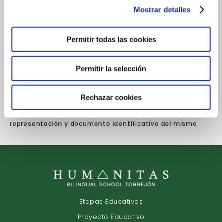
Mostrar detalles
Vd. podrá ejercitar los derechos de Acceso, Rectificación,
Cancelación, Portabilidad, Supresión o, en su caso,
Oposición, presentando un escrito en la dirección
Permitir todas las cookies
anteriormente señalada o enviando un escrito
a
dpd@humanitastorrejon.com
. Deberá especificar cuál
de estos derechos solicita sea satisfecho y, a su vez,
Permitir la selección
acompañar de la fotocopia del DNI o documento
identificativo equivalente. En caso de que actuara
Rechazar cookies
mediante representante, legal o voluntario, deberá
aportar también documento que acredite la
representación y documento identificativo del mismo.
Etapas Educativas
Proyecto Educativo