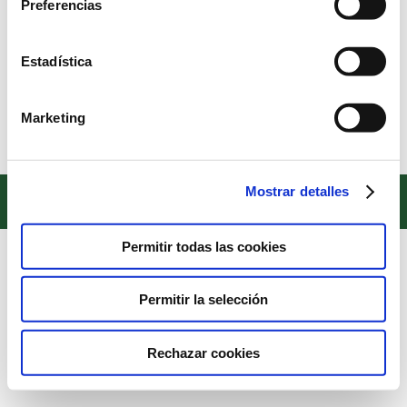
Preferencias
AGENDA
Estadística
Noticias
,
Sin categorizar
Por
Alberto Sánchez
20 de enero de 2026
AGENDA TERCER TRIMESTRE Ver Agenda
Marketing
Copyright © 2022. Todos los derechos reservados
Mostrar detalles
Textos legales
Permitir todas las cookies
Permitir la selección
Rechazar cookies