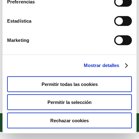
Preferencias
Estadística
MONSTER BELLY
Noticias
Por
Alberto Sánchez
29 de febrero de 2024
Marketing
Los alumnos de 4 años han disfrutado de una
representación teatral en inglés llamada Monster Belly
con la que han disfrutado mucho. Bob es un monstruo que
Mostrar detalles
estaba muy hambriento y su comida favorita es algo que
jamás comeríamos. Como no era capaz de encontrarlo por
Permitir todas las cookies
ningún lado, tuvimos que ayudarle a buscar hasta que…
Permitir la selección
Copyright © 2022. Todos los derechos reservados
Rechazar cookies
Textos legales