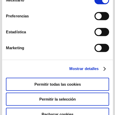
de
consentimiento
Preferencias
Estadística
Marketing
Mostrar detalles
THE MOST VALUABLE THING (INFANTIL 5
Permitir todas las cookies
AÑOS)
Noticias
Por
Alberto Sánchez
18 de noviembre de 2022
Permitir la selección
Como debemos no derrochar agua
Rechazar cookies