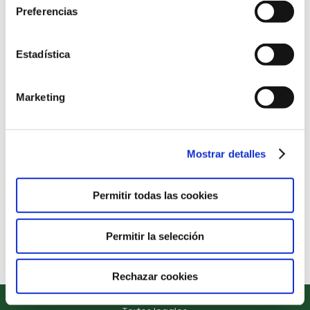
Preferencias
Estadística
Marketing
Graduación Infantil y Primaria
Newsletter
Por
desarrollador Ext
7 de abril de 2022
Mostrar detalles
Enhorabuena a todos nuestros alumnos Humanitas que
estos días celebran el final de una etapa junto con todos
Permitir todas las cookies
sus compañeros y profesores en su Graduación.
¡¡Estamos muy orgullosos de todos vosotros!!
Permitir la selección
Rechazar cookies
Copyright © 2022. Todos los derechos reservados