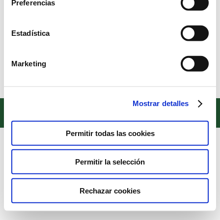
Preferencias
VIAJE A ESTRASBURGO: EUROSCOLA
Estadística
Noticias
Por
Alberto Sánchez
9 de febrero de 2023
Nuestros alumnos se van al Parlamento
Marketing
Mostrar detalles
Copyright © 2022. Todos los derechos reservados
Textos legales
Permitir todas las cookies
Permitir la selección
Rechazar cookies