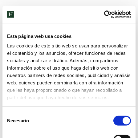
Archivos de etiqueta:
unicef
Esta página web usa cookies
Las cookies de este sitio web se usan para personalizar
el contenido y los anuncios, ofrecer funciones de redes
sociales y analizar el tráfico. Además, compartimos
información sobre el uso que haga del sitio web con
nuestros partners de redes sociales, publicidad y análisis
web, quienes pueden combinarla con otra información
que les haya proporcionado o que hayan recopilado a
partir del uso que haya hecho de sus servicios.
Selección
Necesario
de
MÁS QUE UN MÓVIL
consentimiento
Noticias
Por
Alberto Sánchez
16 de enero de 2023