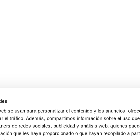
con el proyecto llamado «científicos locos». Conocerán el mun
boratorio del colegio y se han familiarizado con algunos instru
ies
web se usan para personalizar el contenido y los anuncios, ofrec
ar el tráfico. Además, compartimos información sobre el uso que
idad
Política de Cookies
Aviso Legal
Plan Digital
Matrícula e 
tners de redes sociales, publicidad y análisis web, quienes pue
as
Información a las Familias
ación que les haya proporcionado o que hayan recopilado a parti