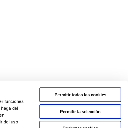
do de la ciencia, realizarán experimentos y pequeñas
mentos.
Permitir todas las cookies
er funciones
 haga del
Permitir la selección
inscripción
RRI
P.E.
Reclamación
Sitemap
den
r del uso