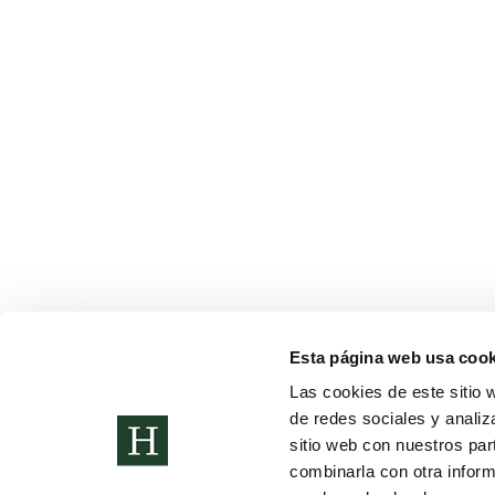
CIENTÍFICOS LOCOS
Noticias
Por
Alberto Sánchez
23 de enero de 2023
Los alumnos de 5 años han comenzado este trimestre 
investigaciones. En estas semanas han visitado el la
Esta página web usa cook
Las cookies de este sitio 
de redes sociales y analiz
Copyright © 2022. Todos los derechos
Política de Privac
sitio web con nuestros par
reservados
Canal de denunci
combinarla con otra inform