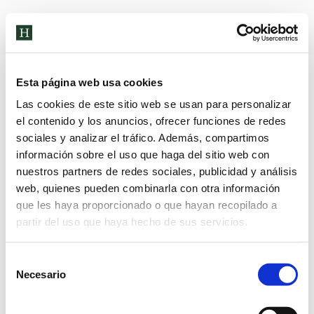
Archivos de etiqueta:
ciencia
Esta página web usa cookies
Las cookies de este sitio web se usan para personalizar
el contenido y los anuncios, ofrecer funciones de redes
sociales y analizar el tráfico. Además, compartimos
información sobre el uso que haga del sitio web con
nuestros partners de redes sociales, publicidad y análisis
web, quienes pueden combinarla con otra información
que les haya proporcionado o que hayan recopilado a
partir del uso que haya hecho de sus servicios.
Selección
CIENTÍFICOS LOCOS
Necesario
de
Noticias
Por
Alberto Sánchez
23 de enero de 2023
consentimiento
Los alumnos de 5 años han comenzado este trimestre