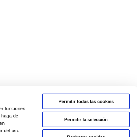
Permitir todas las cookies
er funciones
inscripción
RRI
P.E.
Reclamación
Sitemap
 haga del
Permitir la selección
den
r del uso