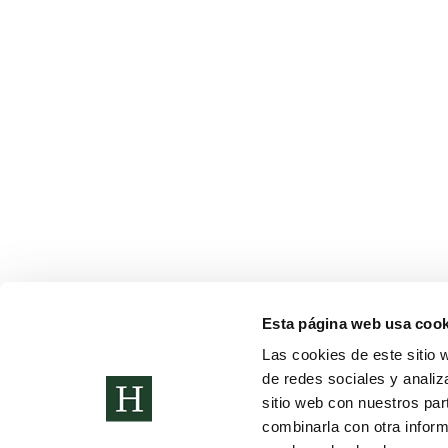
¡CELEBRAMOS CARNAVAL!
Noticias
Por
Alberto Sánchez
17 de febrero de 2023
Celebración de Carnaval por todo lo alto
Esta página web usa cook
Las cookies de este sitio 
Copyright © 2022. Todos los derechos
Política de Privac
reservados
Canal de denunci
de redes sociales y analiz
sitio web con nuestros par
combinarla con otra inform