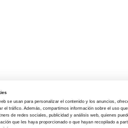
ies
web se usan para personalizar el contenido y los anuncios, ofrec
idad
Política de Cookies
Aviso Legal
Plan Digital
Matrícula e 
as
Información a las Familias
ar el tráfico. Además, compartimos información sobre el uso que
tners de redes sociales, publicidad y análisis web, quienes pue
ación que les haya proporcionado o que hayan recopilado a parti