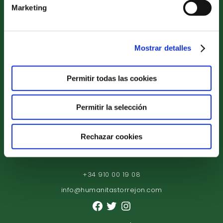
Marketing
Mostrar detalles
Etapas Educativas
Proyecto Educativo
Permitir todas las cookies
Servicios Complementarios
Compromiso de Excelencia
Permitir la selección
Actualidad
Rechazar cookies
Conócenos
Acceso familias
+34 910 00 19 08
info@humanitastorrejon.com