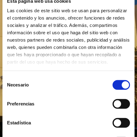
Esta página web usa cookies
Responsable:
COLEGIO HUMANITAS BILINGUAL
Las cookies de este sitio web se usan para personalizar
SCHOOL, S.L,
el contenido y los anuncios, ofrecer funciones de redes
Finalidad:
Responder a sus consultas y
sociales y analizar el tráfico. Además, compartimos
solicitudes.
información sobre el uso que haga del sitio web con
Legitimación:
Consentimiento de la
nuestros partners de redes sociales, publicidad y análisis
persona interesada al enviar el formulario.
web, quienes pueden combinarla con otra información
Derechos:
Tiene derecho a acceder,
rectificar, oponerse y suprimir sus datos, así
que les haya proporcionado o que hayan recopilado a
como a la limitación y portabilidad de sus
partir del uso que haya hecho de sus servicios.
datos, dirigiendo comunicación, motivada y
acreditada, a
dpd@humanitastorrejon.com
Selección
Información adicional:
Puede consultar
Necesario
de
esta información más detallada y otra
consentimiento
información adicional en nuestra política de
privacidad:
humanitastorrejon.com
Preferencias
Estadística