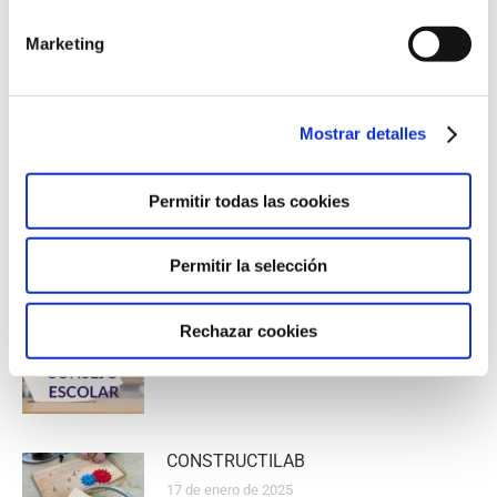
AÑOS)
Marketing
Mostrar detalles
Related Posts
Permitir todas las cookies
AGENDA
20 de enero de 2026
Permitir la selección
Rechazar cookies
ELECCIONES CONSEJO ESCOLAR
27 de noviembre de 2025
CONSTRUCTILAB
17 de enero de 2025