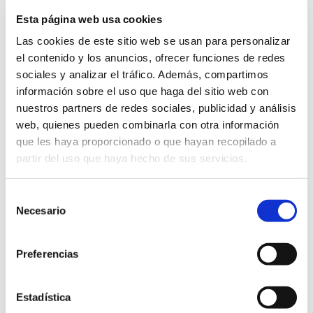
Esta página web usa cookies
Las cookies de este sitio web se usan para personalizar
Categoría:
Noticias
11 de noviembre de 2022
el contenido y los anuncios, ofrecer funciones de redes
sociales y analizar el tráfico. Además, compartimos
Etiquetas:
Concierto
música
Noticia
información sobre el uso que haga del sitio web con
nuestros partners de redes sociales, publicidad y análisis
web, quienes pueden combinarla con otra información
Compartir esta publicación
que les haya proporcionado o que hayan recopilado a
partir del uso que haya hecho de sus servicios.
Selección
Necesario
de
consentimiento
ANTERIOR
Graduación Infantil y Primaria
Preferencias
SIGUIENTE
Estadística
THE MOST VALUABLE THING (INFANTIL 5